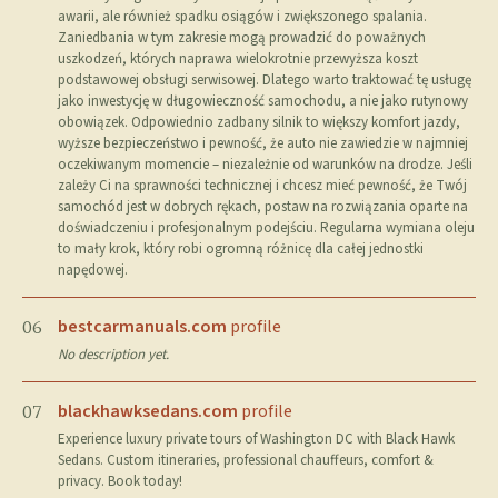
awarii, ale również spadku osiągów i zwiększonego spalania.
Zaniedbania w tym zakresie mogą prowadzić do poważnych
uszkodzeń, których naprawa wielokrotnie przewyższa koszt
podstawowej obsługi serwisowej. Dlatego warto traktować tę usługę
jako inwestycję w długowieczność samochodu, a nie jako rutynowy
obowiązek. Odpowiednio zadbany silnik to większy komfort jazdy,
wyższe bezpieczeństwo i pewność, że auto nie zawiedzie w najmniej
oczekiwanym momencie – niezależnie od warunków na drodze. Jeśli
zależy Ci na sprawności technicznej i chcesz mieć pewność, że Twój
samochód jest w dobrych rękach, postaw na rozwiązania oparte na
doświadczeniu i profesjonalnym podejściu. Regularna wymiana oleju
to mały krok, który robi ogromną różnicę dla całej jednostki
napędowej.
bestcarmanuals.com
profile
06
No description yet.
blackhawksedans.com
profile
07
Experience luxury private tours of Washington DC with Black Hawk
Sedans. Custom itineraries, professional chauffeurs, comfort &
privacy. Book today!