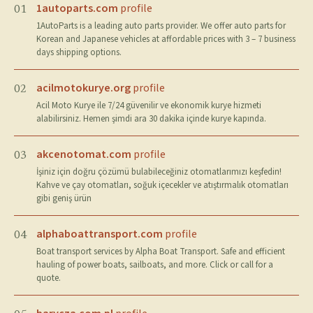
1autoparts.com
profile
01
1AutoParts is a leading auto parts provider. We offer auto parts for
Korean and Japanese vehicles at affordable prices with 3 – 7 business
days shipping options.
acilmotokurye.org
profile
02
Acil Moto Kurye ile 7/24 güvenilir ve ekonomik kurye hizmeti
alabilirsiniz. Hemen şimdi ara 30 dakika içinde kurye kapında.
akcenotomat.com
profile
03
İşiniz için doğru çözümü bulabileceğiniz otomatlarımızı keşfedin!
Kahve ve çay otomatları, soğuk içecekler ve atıştırmalık otomatları
gibi geniş ürün
alphaboattransport.com
profile
04
Boat transport services by Alpha Boat Transport. Safe and efficient
hauling of power boats, sailboats, and more. Click or call for a
quote.