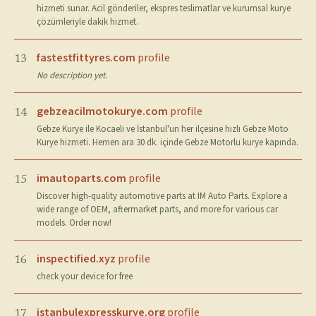
hizmeti sunar. Acil gönderiler, ekspres teslimatlar ve kurumsal kurye
çözümleriyle dakik hizmet.
fastestfittyres.com
profile
13
No description yet.
gebzeacilmotokurye.com
profile
14
Gebze Kurye ile Kocaeli ve İstanbul'un her ilçesine hızlı Gebze Moto
Kurye hizmeti. Hemen ara 30 dk. içinde Gebze Motorlu kurye kapında.
imautoparts.com
profile
15
Discover high-quality automotive parts at IM Auto Parts. Explore a
wide range of OEM, aftermarket parts, and more for various car
models. Order now!
inspectified.xyz
profile
16
check your device for free
istanbulexpresskurye.org
profile
17