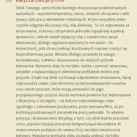
barycza.com.pl
profile
05
Silnik Twojego samochodu każdego dnia pracuje w ekstremalnych
warunkach – wysokie temperatury, tarcie, zmienne obciążenia i setki
tysięcy cykli pracy elementów metalowych. W tym wszystkim jeden
czynnik odgrywa kluczową rolę: olej silnikowy. To on odpowiada za
smarowanie, ochronę i utrzymanie jednostki napędowej w pełnej
sprawności. Jednak nawet najlepszy olej z czasem traci swoje
właściwości, dlatego regularna wymiana to nie wybór – to
konieczność, jeśli chcesz uniknąć kosztownych napraw i cieszyć się
bezproblemową jazdą. Właśnie dlatego powstała ta usługa –
kompleksowa, rzetelna i dopasowana do realnych potrzeb
kierowców. Wymiana oleju to nie tylko szybka czynność serwisowa,
ale jeden z najważniejszych elementów profilaktyki technicznej
pojazdu. Dzięki niej silnik zachowuje odpowiednie smarowanie, lepiej
odprowadza ciepło i jest chroniony przed powstawaniem osadów
oraz zanieczyszczeń, które mogą prowadzić do jego
przyspieszonego zużycia. Każda wymiana powinna być wykonywana
z dbałością o szczegóły – od doboru odpowiedniego oleju
zgodnego z zaleceniami producenta, przez wymianę filtra, aż po
kontrolę podstawowych parametrów pracy jednostki. To właśnie
precyzja i doświadczenie decydują o tym, czy silnik będzie pracował
cicho, płynnie i bezpiecznie przez kolejne tysiące kilometrów. W
nowoczesnym podejściu do serwisu liczy się także świadomość
kierowcy. Regularna wymiana oleju pozwala uniknąć nie tylko