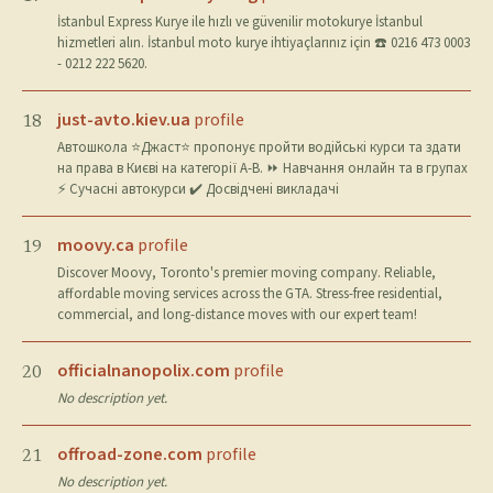
İstanbul Express Kurye ile hızlı ve güvenilir motokurye İstanbul
hizmetleri alın. İstanbul moto kurye ihtiyaçlarınız için ☎️ 0216 473 0003
- 0212 222 5620.
just-avto.kiev.ua
profile
18
Автошкола ⭐Джаст⭐ пропонує пройти водійські курси та здати
на права в Києві на категорії A-B. ⏩ Навчання онлайн та в групах
⚡ Сучасні автокурси ✔️ Досвідчені викладачі
moovy.ca
profile
19
Discover Moovy, Toronto's premier moving company. Reliable,
affordable moving services across the GTA. Stress-free residential,
commercial, and long-distance moves with our expert team!
officialnanopolix.com
profile
20
No description yet.
offroad-zone.com
profile
21
No description yet.