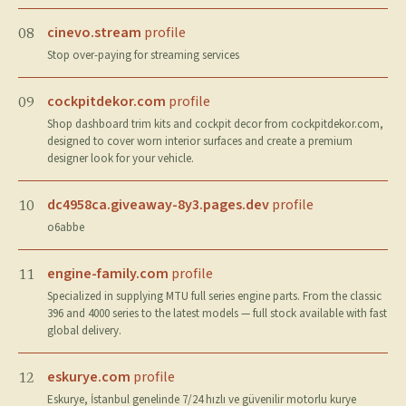
cinevo.stream
profile
08
Stop over-paying for streaming services
cockpitdekor.com
profile
09
Shop dashboard trim kits and cockpit decor from cockpitdekor.com,
designed to cover worn interior surfaces and create a premium
designer look for your vehicle.
dc4958ca.giveaway-8y3.pages.dev
profile
10
o6abbe
engine-family.com
profile
11
Specialized in supplying MTU full series engine parts. From the classic
396 and 4000 series to the latest models — full stock available with fast
global delivery.
eskurye.com
profile
12
Eskurye, İstanbul genelinde 7/24 hızlı ve güvenilir motorlu kurye