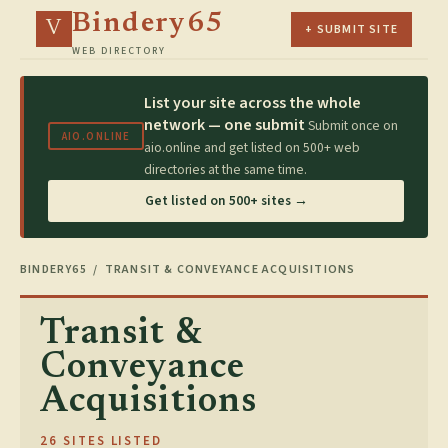
Bindery65
V
+ SUBMIT SITE
WEB DIRECTORY
List your site across the whole
network — one submit
Submit once on
AIO.ONLINE
aio.online and get listed on 500+ web
directories at the same time.
Get listed on 500+ sites →
BINDERY65
/ TRANSIT & CONVEYANCE ACQUISITIONS
Transit &
Conveyance
Acquisitions
26 SITES LISTED