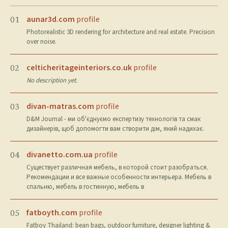
aunar3d.com
profile
01
Photorealistic 3D rendering for architecture and real estate. Precision
over noise.
celticheritageinteriors.co.uk
profile
02
No description yet.
divan-matras.com
profile
03
D&M Journal - ми об'єднуємо експертизу технологів та смак
дизайнерів, щоб допомогти вам створити дім, який надихає.
divanetto.com.ua
profile
04
Существует различная мебель, в которой стоит разобраться.
Рекомендации и все важные особенности интерьера. Мебель в
спальню, мебель в гостинную, мебель в
fatboyth.com
profile
05
Fatboy Thailand: bean bags, outdoor furniture, designer lighting &