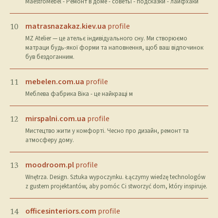
MaestroMebel - Ремонт в доме - советы - подсказки - лайфхаки
matrasnazakaz.kiev.ua
profile
10
MZ Atelier — це ательє індивідуального сну. Ми створюємо
матраци будь-якої форми та наповнення, щоб ваш відпочинок
був бездоганним.
mebelen.com.ua
profile
11
Меблева фабрика Віка - це найкращі м
mirspalni.com.ua
profile
12
Мистецтво жити у комфорті. Чесно про дизайн, ремонт та
атмосферу дому.
moodroom.pl
profile
13
Wnętrza. Design. Sztuka wypoczynku. Łączymy wiedzę technologów
z gustem projektantów, aby pomóc Ci stworzyć dom, który inspiruje.
officesinteriors.com
profile
14