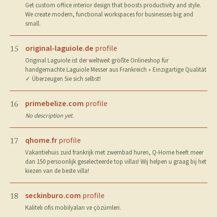
Get custom office interior design that boosts productivity and style.
We create modern, functional workspaces for businesses big and
small.
original-laguiole.de
profile
15
Original Laguiole ist der weltweit größte Onlineshop für
handgemachte Laguiole Messer aus Frankreich » Einzigartige Qualität
✓ Überzeugen Sie sich selbst!
primebelize.com
profile
16
No description yet.
qhome.fr
profile
17
Vakantiehuis zuid frankrijk met zwembad huren, Q-Home heeft meer
dan 150 persoonlijk geselecteerde top villas! Wij helpen u graag bij het
kiezen van de beste villa!
seckinburo.com
profile
18
Kaliteli ofis mobilyaları ve çözümleri.