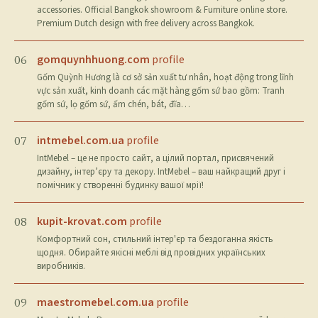
accessories. Official Bangkok showroom & Furniture online store.
Premium Dutch design with free delivery across Bangkok.
gomquynhhuong.com
profile
06
Gốm Quỳnh Hương là cơ sở sản xuất tư nhân, hoạt động trong lĩnh
vực sản xuất, kinh doanh các mặt hàng gốm sứ bao gồm: Tranh
gốm sứ, lọ gốm sứ, ấm chén, bát, đĩa…
intmebel.com.ua
profile
07
IntMebel – це не просто сайт, а цілий портал, присвячений
дизайну, інтер’єру та декору. IntMebel – ваш найкращий друг і
помічник у створенні будинку вашої мрії!
kupit-krovat.com
profile
08
Комфортний сон, стильний інтер'єр та бездоганна якість
щодня. Обирайте якісні меблі від провідних українських
виробників.
maestromebel.com.ua
profile
09