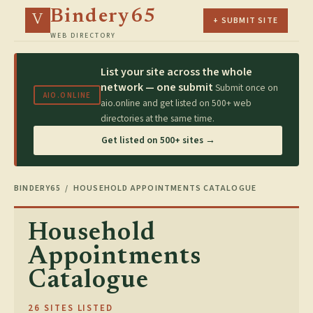
Bindery65
V
+ SUBMIT SITE
WEB DIRECTORY
List your site across the whole
network — one submit
Submit once on
AIO.ONLINE
aio.online and get listed on 500+ web
directories at the same time.
Get listed on 500+ sites →
BINDERY65
/ HOUSEHOLD APPOINTMENTS CATALOGUE
Household
Appointments
Catalogue
26 SITES LISTED