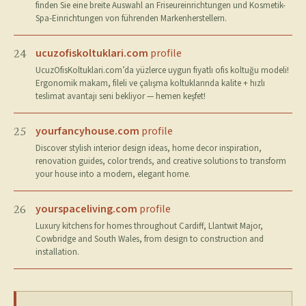
finden Sie eine breite Auswahl an Friseureinrichtungen und Kosmetik-
Spa-Einrichtungen von führenden Markenherstellern.
ucuzofiskoltuklari.com
profile
24
UcuzOfisKoltuklari.com’da yüzlerce uygun fiyatlı ofis koltuğu modeli!
Ergonomik makam, fileli ve çalışma koltuklarında kalite + hızlı
teslimat avantajı seni bekliyor — hemen keşfet!
yourfancyhouse.com
profile
25
Discover stylish interior design ideas, home decor inspiration,
renovation guides, color trends, and creative solutions to transform
your house into a modern, elegant home.
yourspaceliving.com
profile
26
Luxury kitchens for homes throughout Cardiff, Llantwit Major,
Cowbridge and South Wales, from design to construction and
installation.